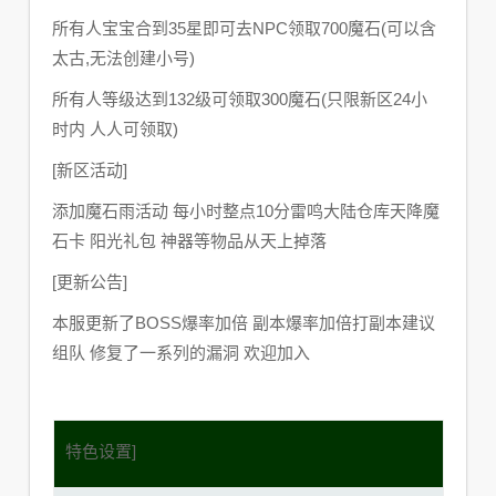
所有人宝宝合到35星即可去NPC领取700魔石(可以含
太古,无法创建小号)
所有人等级达到132级可领取300魔石(只限新区24小
时内 人人可领取)
[新区活动]
添加魔石雨活动 每小时整点10分雷鸣大陆仓库天降魔
石卡 阳光礼包 神器等物品从天上掉落
[更新公告]
本服更新了BOSS爆率加倍 副本爆率加倍打副本建议
组队 修复了一系列的漏洞 欢迎加入
特色设置]