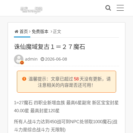
首页
免费版本
正文
诛仙魔域复古１＝２７魔石
admin
2026-06-08
温馨提示：文章已超过
58
天没有更新，请
注意相关的内容是否还可用！
1=27魔石 四职业新增血族 最高6星副宠 新区宝宝封星
40.00星 最高封星120星
所有人战斗力达到450战可到NPC处领取1000魔石(战
斗力是综合战斗力 无限制)