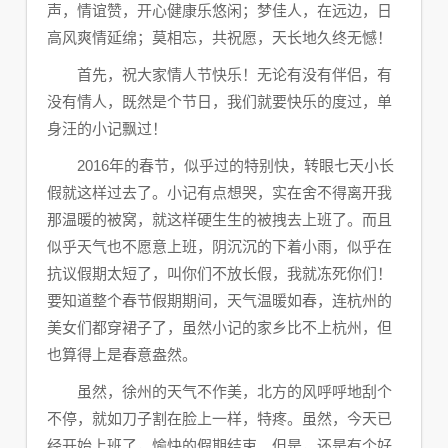
声，情谊赞，开心健康乐悠闲；梦佳人，在远边，日
高风爽情延绵；莫相忘，共祝愿，天长地久终无憾！
首先，祝大家情人节快乐！无论有没有伴侣，有
没有情人，既然是个节日，我们就要快乐的度过，单
身汪的小记飘过！
2016年的春节，似乎过的特别快，转眼七天小长
假就这样过去了。小记有点想哭，实在舍不得离开我
那温暖的被窝，就这样硬生生的被拽去上班了。而且
似乎天气也不愿意上班，阴沉沉的下着小雨，
似乎在
抗议假期太短了，叫你们不放长假，我就冻死你们！
要知道整个春节假期期间，天气温暖如春，连杭州的
美女们都穿裙子了，虽然小记的家乡比不上杭州，但
也算得上是春意盎然。
虽然，
徐州的天气不作美，北方的风呼呼地刮个
不停，就如刀子割在脸上一样，特疼。虽然，今天已
经开始上班了，愉快的假期结束。但是，还是有个好